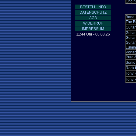
Origin
BESTELL-INFO
DATENSCHUTZ
Band 
AGB
The B
WIDERRUF
Guitar
IMPRESSUM
Guitar
11:44 Uhr - 08.08.26
Guitar
Guitar
Lumin
Portab
Pure 
Sonic
Rock 
Tony 
Tony 