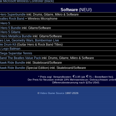
al Microsoft Wireless Controller (black)
Software
(NEU!)
Hero Superbundle
inkl. Drums, Gitarre, Mikro & Software
eatles Rock Band
+ Wireless Microphone
 Hero 5
 Hero 5 Bundle
inkl. Gitarre/Software
 Hero 5 Gitarre
 Hero Metallica Bundle
inkl. Gitarre/Software
es Live, Geometry Wars, Bomberman Live
le Drum Kit
(Guitar Hero & Rock Band Titles)
& Lego Batman
 Sega Superstar Tennis
Band The Beatles Value Pack
inkl. Drums, Gitarre, Mikro & Software
Hawk Ride Bundle
inkl. Skateboard/Software
Hawk Ride Bundle
(Special Edition) inkl. Skateboard/Software
* Preis zzgl. Versandkosten:
3,95 (ab
75,-- Bestellwert frei).
Der Preis für Neuware enthält 19% Mehrwertsteuer. Gebrauchtware unterli
Differenzbesteuerung nach §25a UStG.
©
Video Game Source
1997-2026