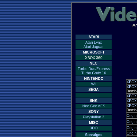
ATARI
Atari Lynx
Atari Jaguar
MICROSOFT
XBOX 360
NEC
Turbo Duo/Express
Turbo Grafx 16
NINTENDO
XBOX 
Wii
XBOX 
SEGA
Bombe
XBOX 
SNK
XBOX 
XBOX 
Neo Geo AES
Bombe
SONY
Origi
Playstation 3
Origi
MISC
Origi
3DO
Origin
Sonstiges