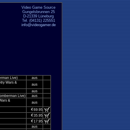
Video Game Source
Gungelsbrunnen 25
D-21339 Lüneburg
Tel. (04131) 225551
info@videogamer.de
erman Live)
aus
try Wars &
aus
aus
Bomberman Live)
aus
Wars &
aus
69.95
35.95
17.95
aus