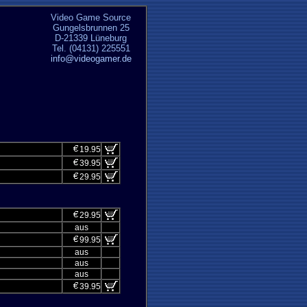
Video Game Source
Gungelsbrunnen 25
D-21339 Lüneburg
Tel. (04131) 225551
info@videogamer.de
19.95
39.95
29.95
29.95
aus
99.95
aus
aus
aus
39.95