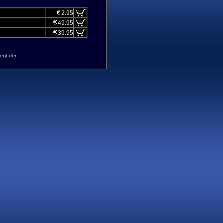
2.95
49.95
39.95
egt der