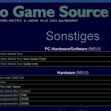
PC-Hardware/Software
(NEU!)
 Hero World Tour
 Hero World Tour
Solo Guitar Pack
 Hero World Tour
Guitar only
Hardware
(NEU!)
sion Atari 2600 Set
 Axe
Pico inkl. Game
ndo Game Boy Camera
ungswandler
(75W)
ungswandler
(100W)
ungswandler
(200W)