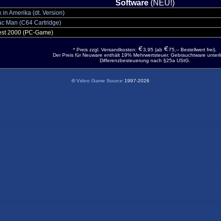
Software
(NEU!)
x in Amerika (dt. Version)
ac Man (C64 Cartridge)
st 2000 (PC-Game)
* Preis zzgl. Versandkosten:
3,95 (ab
75,-- Bestellwert frei).
Der Preis für Neuware enthält 19% Mehrwertsteuer. Gebrauchtware unterli
Differenzbesteuerung nach §25a UStG.
©
Video Game Source
1997-2026