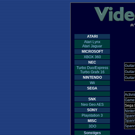
ATARI
Atari Lynx
Atari Jaguar
MICROSOFT
XBOX 360
NEC
Guitar
Turbo Duo/Express
Guitar
Turbo Grafx 16
NINTENDO
Guitar
Wii
SEGA
Activi
SNK
Game
Neo Geo AES
Sega 
SONY
Ninte
Playstation 3
Spann
Spann
MISC
Spann
3DO
Sonstiges