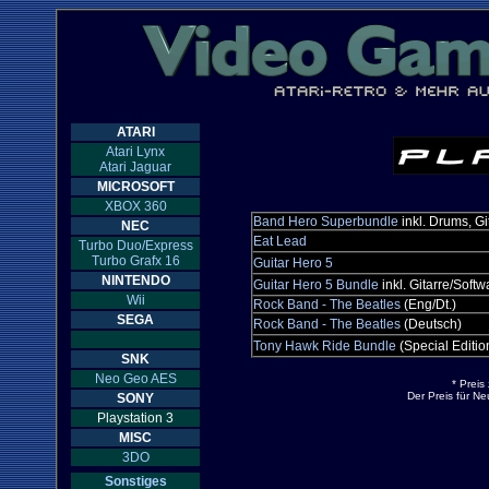
ATARI
Atari Lynx
Atari Jaguar
MICROSOFT
XBOX 360
Band Hero Superbundle
inkl. Drums, Gi
NEC
Eat Lead
Turbo Duo/Express
Turbo Grafx 16
Guitar Hero 5
NINTENDO
Guitar Hero 5 Bundle
inkl. Gitarre/Softw
Wii
Rock Band - The Beatles
(Eng/Dt.)
SEGA
Rock Band - The Beatles
(Deutsch)
Tony Hawk Ride Bundle
(Special Editio
SNK
Neo Geo AES
* Preis
Der Preis für N
SONY
Playstation 3
MISC
3DO
Sonstiges