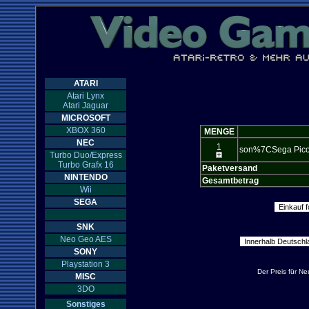
ATARI
Atari Lynx
Atari Jaguar
MICROSOFT
XBOX 360
MENGE
NEC
1
son%7CSega Pico 
Turbo Duo/Express
Turbo Grafx 16
Paketversand
NINTENDO
Gesamtbetrag
Wii
SEGA
SNK
Neo Geo AES
SONY
Playstation 3
Der Preis für N
MISC
3DO
Sonstiges