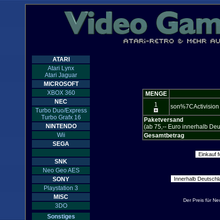
ATARI
Atari Lynx
Atari Jaguar
MICROSOFT
XBOX 360
MENGE
NEC
1
son%7CActivision 
Turbo Duo/Express
Turbo Grafx 16
Paketversand
NINTENDO
(ab 75,-- Euro innerhalb Deu
Wii
Gesamtbetrag
SEGA
SNK
Neo Geo AES
SONY
Playstation 3
MISC
Der Preis für N
3DO
Sonstiges